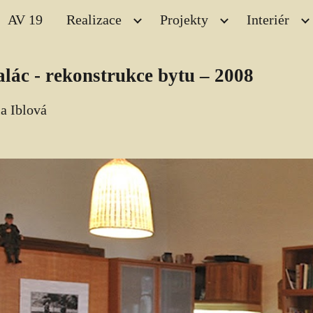
AV 19
Realizace
Projekty
Interiér
ip to main content
Skip to navigat
lác - rekonstrukce bytu – 2008
a Iblová