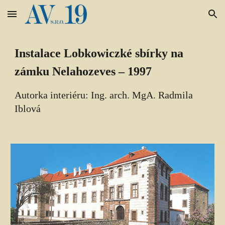
Skip to main content
Skip to navigation
Instalace Lobkowiczké sbírky na 
zámku Nelahozeves – 1997
Autorka interiéru: Ing. arch. Mg
A
. Radmila 
Iblová