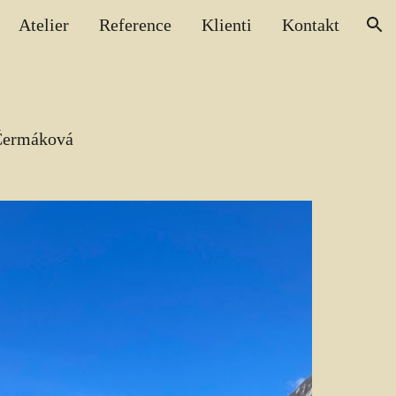
Atelier
Reference
Klienti
Kontakt
ion
 Čermáková